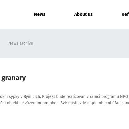
News
About us
Ref
News archive
 granary
arokní sýpky v Rymicích. Projekt bude realizován v rámci programu NPO
kční objekt se zázemím pro obec. Své místo zde najde obecní úřad,kan