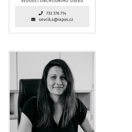
VEDOUCÍ OBCHODNÍHO ÚSEKU
733 376 714
sevcik.s@rapos.cz