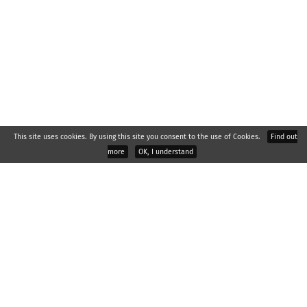
This site uses cookies. By using this site you consent to the use of Cookies.
Find out
more
OK, I understand
2026 © : RAPOS, spol. s r.o., Palackého 529, Všetuly, 769 01
Holešov
About company
Headquarters
Reference