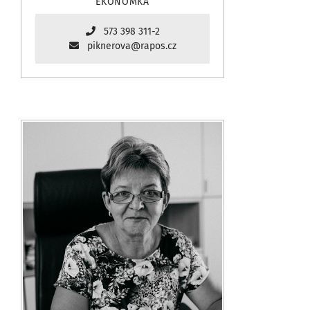
EKONOMKA
573 398 311-2
piknerova@rapos.cz