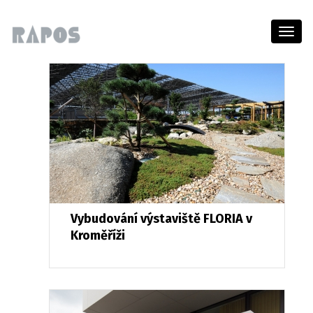
Menu
Vybudování výstaviště FLORIA v
Kroměříži